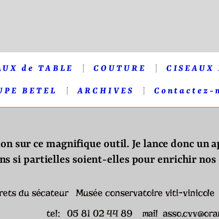
AUX de TABLE
COUTURE
CISEAUX
UPE BETEL
ARCHIVES
Contactez-
on sur ce magnifique outil. Je lance donc un 
s si partielles soient-elles pour enrichir nos
ecrets du sécateur Musée conservatoire viti-vini
tel: 05 81 02 44 89 mail asso.cvv@ora