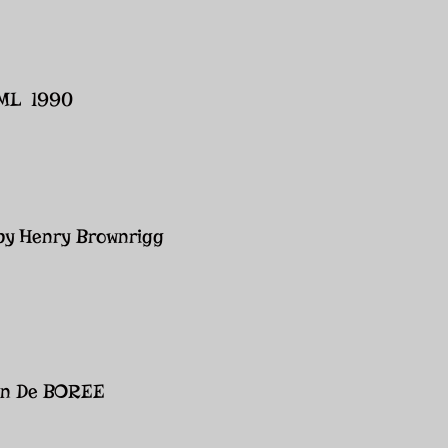
LML 1990
y Henry Brownrigg
on De BOREE