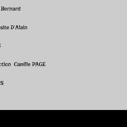
e Bernard
site D’Alain
S
ection Camille PAGE
RS